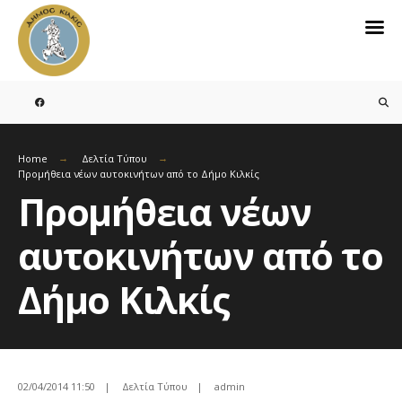
Search
for:
Skip
to
content
Home
Δελτία Τύπου
Προμήθεια νέων αυτοκινήτων από το Δήμο Κιλκίς
Προμήθεια νέων
αυτοκινήτων από το
Δήμο Κιλκίς
02/04/2014 11:50
|
Δελτία Τύπου
|
admin