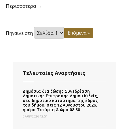
ΔΗΜΟΣ
Περισσότερα
→
ΚΙΛΚΙΣ
–
ΠΡΟΫΠΟΛΟΓΙΣΜΟΣ
Επόμενα »
Πήγαινε στη
ΕΣΟΔΩΝ
–
ΕΞΟΔΩΝ
ΟΙΚ.
ΕΤΟΥΣ
Τελευταίες Αναρτήσεις
2020
Δημόσια δια ζώσης Συνεδρίαση
Δημοτικής Επιτροπής Δήμου Κιλκίς,
στο δημοτικό κατάστημα της έδρας
του δήμου, στις 12 Αυγούστου 2026,
ημέρα Τετάρτη & ώρα 08:30
07/08/2026 12:51