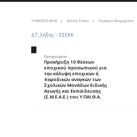
11/08/2025 08:00
|
Δελτία Τύπου
|
Γλυκερία Θεοχαρίδου
ΔΤ_λήξης – ΕΣΕΚΚ
.
Προηγούμενο:
Προκήρυξη 10 θέσεων
εποχικού προσωπικού για
την κάλυψη εποχικών ή
παροδικών αναγκών των
Σχολικών Μονάδων Ειδικής
Αγωγής και Εκπαίδευσης
(Σ.Μ.Ε.Α.Ε.) του Υ.ΠΑΙ.Θ.Α.