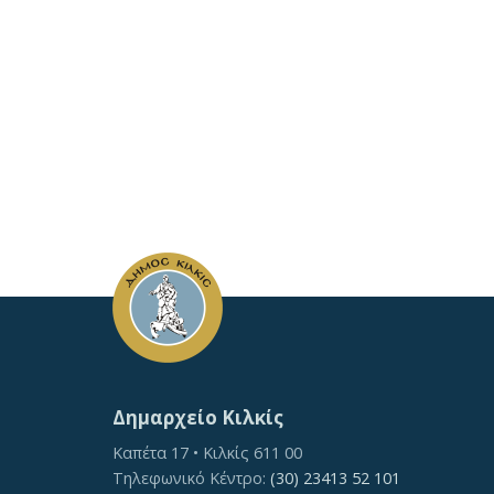
Δημαρχείο Κιλκίς
Καπέτα 17 • Κιλκίς 611 00
Τηλεφωνικό Κέντρο:
(30) 23413 52 101