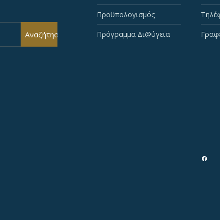
Προϋπολογισμός
Τηλέφ
Αναζήτηση
Πρόγραμμα Δι@ύγεια
Γραφ