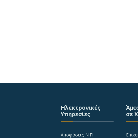
Ηλεκτρονικές
Άμε
Υπηρεσίες
σε 
Αποφάσεις Ν.Π.
Επικο