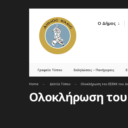
Skip
to
Ο Δήμος
content
Γραφείο Τύπου
Εκδηλώσεις – Πανήγυρεις
Ε
Home
Δελτία Τύπου
Ολοκλήρωση του ΕΣΕΚΚ του Δή
Ολοκλήρωση του 