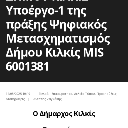
Υποέργο-1 της
πράξης Ψηφιακός
Μετασχηματισμός
Δήμου Κιλκίς MIS
6001381
14/08/2025 10:19
|
Γενικά - Επικαιρότητα
,
Δελτία Τύπου
,
Προκηρύξεις -
Διακηρύξεις
|
Ανέστης Ζαγκάκης
Ο Δήμαρχος Κιλκίς