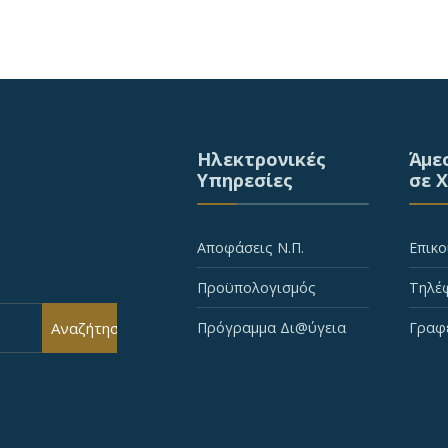
Ηλεκτρονικές
Άμε
Υπηρεσίες
σε 
Αποφάσεις Ν.Π.
Επικο
Προϋπολογισμός
Τηλέφ
Αναζήτηση
Πρόγραμμα Δι@ύγεια
Γραφ