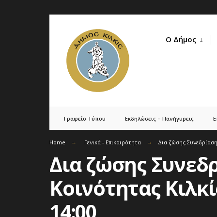
Skip
to
Ο Δήμος
content
Γραφείο Τύπου
Εκδηλώσεις – Πανήγυρεις
Ε
Home
Γενικά - Επικαιρότητα
Δια ζώσης Συνεδρίαση 
Δια ζώσης Συνεδ
Κοινότητας Κιλκίς
14:00