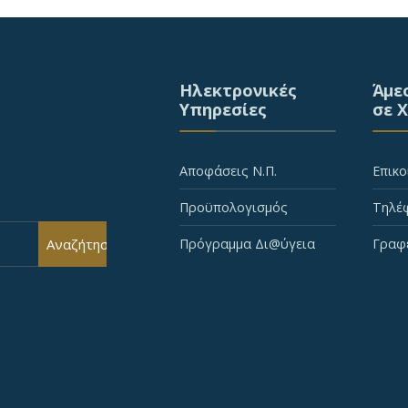
Ηλεκτρονικές
Άμε
Υπηρεσίες
σε 
Αποφάσεις Ν.Π.
Επικο
Προϋπολογισμός
Τηλέφ
Αναζήτηση
Πρόγραμμα Δι@ύγεια
Γραφ