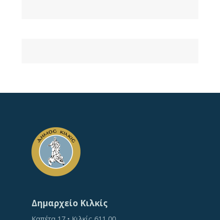
Δημαρχείο Κιλκίς
Καπέτα 17 • Κιλκίς 611 00