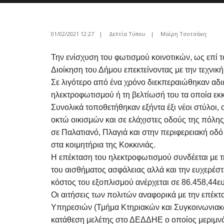
01/02/2021 12:27
|
Δελτία Τύπου
|
Μαίρη Τσοτσάκη
Την ενίσχυση του φωτισμού κοινοτικών, ως επί 
Διοίκηση του Δήμου επεκτείνοντας με την τεχν
Σε λιγότερο από ένα χρόνο διεκπεραιώθηκαν αδι
ηλεκτροφωτισμού ή τη βελτίωσή του τα οποία εκ
Συνολικά τοποθετήθηκαν εξήντα έξι νέοι στύλοι,
οκτώ οικισμών και σε ελάχιστες οδούς της πόλη
σε Παλατιανό, Πλαγιά και στην περιφερειακή οδό
στα κοιμητήρια της Κοκκινιάς.
Η επέκταση του ηλεκτροφωτισμού συνδέεται με 
του αισθήματος ασφάλειας αλλά και την ευχερέσ
κόστος του εξοπλισμού ανέρχεται σε 86.458,44ε
Οι αιτήσεις των πολιτών αναφορικά με την επέκ
Υπηρεσιών (Τμήμα Κτηριακών και Συγκοινωνιακώ
κατάθεση μελέτης στο ΔΕΔΔΗΕ ο οποίος μεριμνά σ