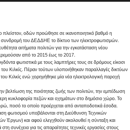
το πλείστον, οδών προώθησε σε ικανοποιητικό βαθμό η
ική συνδρομή του ΔΕΔΔΗΕ το δίκτυο των ηλεκτροφωτισμών.
ευθέτητα αιτήματα πολιτών για την εγκατάσταση νέου
κρεμούσαν από το 2015 έως το 2017.
 ογδόντα φωτιστικά με τους λαμπτήρες τους σε δρόμους είκοσι
ς του Κιλκίς. Πέραν τούτων υλοποιήθηκαν παραλλαγές δικτύων
 του Κιλκίς ενώ χορηγήθηκε μία νέα ηλεκτρολογική παροχή
την βελτίωση της ποιότητας ζωής των πολιτών, την εμπέδωση
τερη κυκλοφορία πεζών και οχημάτων στο δημόσιο χώρο. Το
υρώ, ποσό το οποίο προέρχεται από ανταποδοτικά έσοδα.
ταση φωτισμού υποβάλονται στη Διεύθυνση Τεχνικών
ν Έργων) και αφού ελεγχθούν ακολουθεί η σύνταξη και
τη συνέχεια για τις απαραίτητες τεχνικές εργασίες στους