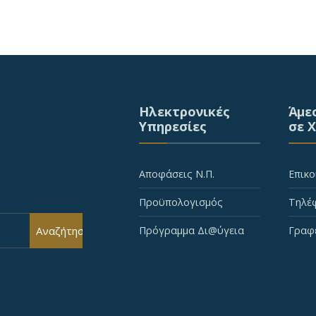
Ηλεκτρονικές
Άμε
Υπηρεσίες
σε 
Αποφάσεις Ν.Π.
Επικο
Προϋπολογισμός
Τηλέφ
Αναζήτηση
Πρόγραμμα Δι@ύγεια
Γραφ