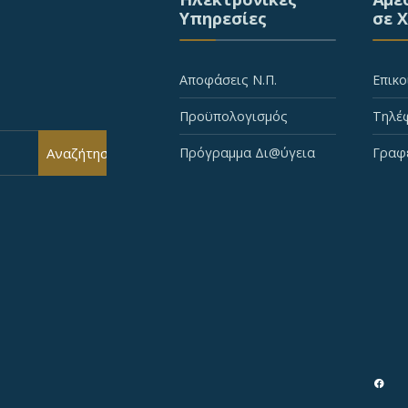
Υπηρεσίες
σε 
Αποφάσεις Ν.Π.
Επικο
Προϋπολογισμός
Τηλέφ
Αναζήτηση
Πρόγραμμα Δι@ύγεια
Γραφ