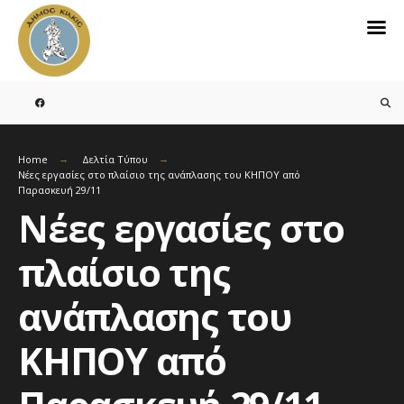
Search
for:
Skip
to
content
Home
Δελτία Τύπου
Νέες εργασίες στο πλαίσιο της ανάπλασης του ΚΗΠΟΥ από
Παρασκευή 29/11
Νέες εργασίες στο
πλαίσιο της
ανάπλασης του
ΚΗΠΟΥ από