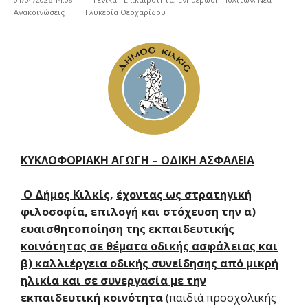
Ανακοινώσεις
|
Γλυκερία Θεοχαρίδου
ΚΥΚΛΟΦΟΡΙΑΚΗ ΑΓΩΓΗ – ΟΔΙΚΗ ΑΣΦΑΛΕΙΑ
Ο Δήμος Κιλκίς,
έχοντας ως
στρατηγική
φιλοσοφία,
επιλογή και στόχευση την
α)
ευαισθητοποίηση της εκπαιδευτικής
κοινότητας σε θέματα οδικής ασφάλειας και
β) καλλιέργεια οδικής συνείδησης από μικρή
ηλικία και σε συνεργασία με
την
εκπαιδευτική κοινότητα
(παιδιά προσχολικής