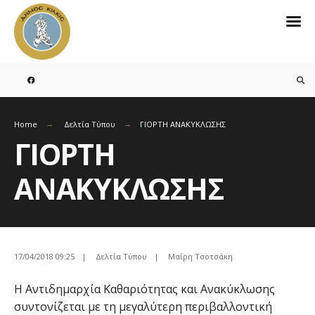
Search
for:
Skip
to
content
Home
Δελτία Τύπου
ΓΙΟΡΤΗ ΑΝΑΚΥΚΛΩΣΗΣ
ΓΙΟΡΤΗ
ΑΝΑΚΥΚΛΩΣΗΣ
17/04/2018 09:25
|
Δελτία Τύπου
|
Μαίρη Τσοτσάκη
Η Αντιδημαρχία Καθαριότητας και Ανακύκλωσης
συντονίζεται με τη μεγαλύτερη περιβαλλοντική