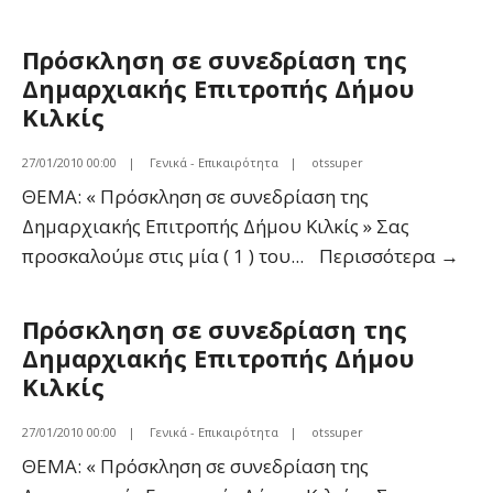
ΛΙΠΑΝΤΙΚΩΝ
ΓΙΑ
Πρόσκληση σε συνεδρίαση της
ΤΑ
Δημαρχιακής Επιτροπής Δήμου
ΟΧΗΜΑΤΑ
Κιλκίς
ΤΟΥ
ΔΗΜΟΥ
27/01/2010 00:00
|
Γενικά - Επικαιρότητα
|
otssuper
ΕΤΟΥΣ
ΘΕΜΑ: « Πρόσκληση σε συνεδρίαση της
2010
Δημαρχιακής Επιτροπής Δήμου Κιλκίς » Σας
Πρό
προσκαλούμε στις μία ( 1 ) του
...
Περισσότερα
→
σε
συν
Πρόσκληση σε συνεδρίαση της
της
Δημαρχιακής Επιτροπής Δήμου
Δημ
Κιλκίς
Επι
Δήμ
27/01/2010 00:00
|
Γενικά - Επικαιρότητα
|
otssuper
Κιλκ
ΘΕΜΑ: « Πρόσκληση σε συνεδρίαση της