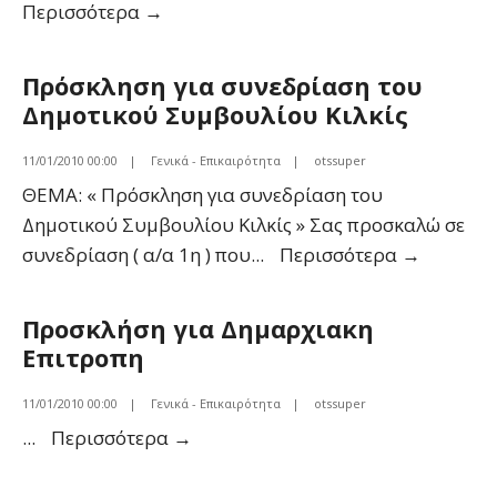
Προμήθεια
Περισσότερα
→
Πετρελαίου
Θέρμανσης
Πρόσκληση για συνεδρίαση του
για
Δημοτικού Συμβουλίου Κιλκίς
το
Δημοτικό
11/01/2010 00:00
|
Γενικά - Επικαιρότητα
|
otssuper
Αθλητικό
ΘΕΜΑ: « Πρόσκληση για συνεδρίαση του
Κέντρο
Δημοτικού Συμβουλίου Κιλκίς » Σας προσκαλώ σε
Κιλκίς
Πρόσκλ
συνεδρίαση ( α/α 1η ) που
...
Περισσότερα
→
για
συνεδρί
Προσκλήση για Δημαρχιακη
του
Επιτροπη
Δημοτικ
Συμβου
11/01/2010 00:00
|
Γενικά - Επικαιρότητα
|
otssuper
Κιλκίς
Προσκλήση
...
Περισσότερα
→
για
Δημαρχιακη