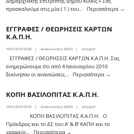
Δημαρχιακής Επιτροπής Δήμου Κιλκίς » Σας
Πρό
προσκαλούμε στις μία ( 1 ) του
...
Περισσότερα
→
σε
συν
ΕΓΓΡΑΦΕΣ / ΘΕΩΡΗΣΕΙΣ ΚΑΡΤΩΝ
της
Κ.Α.Π.Η.
Δημ
Επι
19/01/2010 00:00
|
Ανακοινώσεις ΚΑΠΗ
|
otssuper
Δήμ
ΕΓΓΡΑΦΕΣ / ΘΕΩΡΗΣΕΙΣ ΚΑΡΤΩΝ Κ.Α.Π.Η. Σας
Κιλκ
ενημερώνουμε ότι από 4 Ιανουαρίου 2010
ΕΓΓΡΑΦΕ
ξεκίνησαν οι ανανεώσεις
...
Περισσότερα
→
/
ΘΕΩΡΗΣΕ
ΚΟΠΗ ΒΑΣΙΛΟΠΙΤΑΣ Κ.Α.Π.Η.
ΚΑΡΤΩΝ
Κ.Α.Π.Η.
19/01/2010 00:00
|
Ανακοινώσεις ΚΑΠΗ
|
otssuper
ΚΟΠΗ ΒΑΣΙΛΟΠΙΤΑΣ Κ.Α.Π.Η. Ο
Πρόεδρος και το ΔΣ του Α’ & Β’ ΚΑΠΗ και το
ΚΟΠΗ
γραφείο
...
Περισσότερα
→