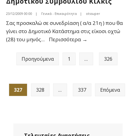
Δημοτικού Συμβουλίου Κιλκίς
23/12/2009 00:00
|
Γενικά - Επικαιρότητα
|
otssuper
Σας προσκαλώ σε συνεδρίαση ( α/α 21η ) που θα
γίνει στο Δημοτικό Κατάστημα στις είκοσι οχτώ
Πρόσκληση
(28) του μηνός
...
Περισσότερα
→
για
Σελιδοποίηση
συνεδρίαση
Προηγούμενα
1
…
326
άρθρων
του
Δημοτικού
Συμβουλίου
Κιλκίς
327
328
…
337
Επόμενα
Τελευταίες Αναρτήσεις