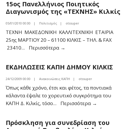
15ος Πανελλήνιος Ποιητικός
Επιτροπη
Διαγωνισμός της «ΤΕΧΝΗΣ» Κιλκίς
05/01/2010 00:00
|
Πολιτισμός
|
otssuper
ΤΕΧΝΗ ΜΑΚΕΔΟΝΙΚΗ ΚΑΛΛΙΤΕΧΝΙΚΗ ΕΤΑΙΡΙΑ
25ης ΜΑΡΤΙΟΥ 20 – 61100 ΚΙΛΚΙΣ – ΤΗΛ. & FAX
15ος
23410
...
Περισσότερα
→
Πανελλήνιος
Ποιητικός
ΕΚΔΗΛΩΣΕΙΣ ΚΑΠΗ ΔΗΜΟΥ ΚΙΛΚΙΣ
Διαγωνισμός
της
24/12/2009 00:00
|
Ανακοινώσεις ΚΑΠΗ
|
otssuper
«ΤΕΧΝΗΣ»
Όπως κάθε χρόνο, έτσι και φέτος, τα ποντιακά
Κιλκίς
κάλαντα έψαλε το χορευτικό συγκρότημα του
ΕΚΔΗΛΩΣΕΙΣ
ΚΑΠΗ Δ. Κιλκίς, τόσο
...
Περισσότερα
→
ΚΑΠΗ
ΔΗΜΟΥ
Πρόσκληση για συνεδρίαση του
ΚΙΛΚΙΣ