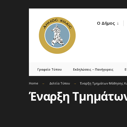
Skip
to
Ο Δήμος
content
Γραφείο Τύπου
Εκδηλώσεις – Πανήγυρεις
Ε
Home
Δελτία Τύπου
Έναρξη Τμημάτων Μάθησης Κ
Έναρξη Τμημάτων