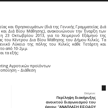
είας και Θρησκευμάτων (διά της Γενικής Γραμματείας Διά
 και Διά Βίου Μάθησης), ανακοινώνουν την Έναρξη των
η 23 Οκτωβρίου 2013, για το Χειμερινό Εξάμηνο της
ς του Κέντρου Δια Βίου Μάθησης του Δήμου Κιλκίς. Τα
ενικό Λύκειο της πόλης του Κιλκίς κάθε Τετάρτη και
το από 10-2μ.μ.
ι τα εξής:
eting Αγροτικών προϊόντων
τοποίηση – Διάθεση
.
Επόμενο:
Περίληψη διακήρυξης
ανοικτού διαγωνισμού του
έργου: “ΑΝΑΠΛΑΣΗ ΕΙΣΟΔΟΥ