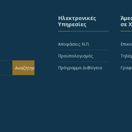
Ηλεκτρονικές
Άμε
Υπηρεσίες
σε 
Αποφάσεις Ν.Π.
Επικο
Προϋπολογισμός
Τηλέφ
Αναζήτηση
Πρόγραμμα Δι@ύγεια
Γραφ