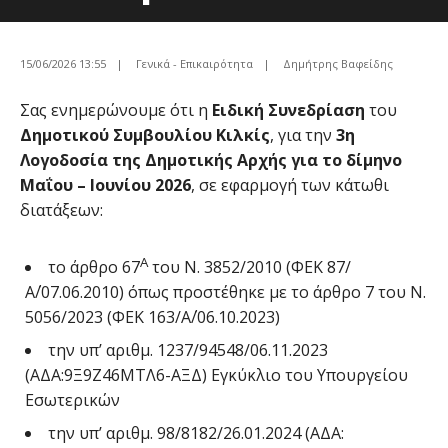
15/06/2026 13:55
|
Γενικά - Επικαιρότητα
|
Δημήτρης Βαφείδης
Σας ενημερώνουμε ότι η
Ειδική Συνεδρίαση
του
Δημοτικού Συμβουλίου Κιλκίς
, για την
3η
Λογοδοσία της Δημοτικής Αρχής για το δίμηνο
Μαΐου – Ιουνίου 2026
, σε εφαρμογή των κάτωθι
διατάξεων:
Α
το άρθρο 67
του Ν. 3852/2010 (ΦΕΚ 87/
Α΄/07.06.2010) όπως προστέθηκε με το άρθρο 7 του Ν.
5056/2023 (ΦΕΚ 163/Α΄/06.10.2023)
την υπ’ αριθμ. 1237/94548/06.11.2023
(ΑΔΑ:9Ξ9Ζ46ΜΤΛ6-ΑΞΔ) Εγκύκλιο του Υπουργείου
Εσωτερικών
την υπ’ αριθμ. 98/8182/26.01.2024 (ΑΔΑ: