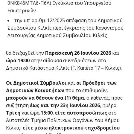
9ΝΚ846ΜΤΛ6-Π6Λ) Εγκύκλιο του Υπουργείου
Εσωτερικών
την υπ’ αριθμ. 12/2025 απόφαση του Δημοτικού
Συμβουλίου Κιλκίς περί έγκρισης του Κανονισμού
Λειτουργίας Δημοτικού Συμβουλίου Κιλκίς
θα διεξαχθεί την
Παρασκευή
26 Ιουνίου 2026
και
ώρα 19:00
στην αίθουσα συνεδριάσεων στο
Δημοτικό Κατάστημα Κιλκίς (Γ. Καπέτα 17 – Κιλκίς).
Οι Δημοτικοί Σύμβουλοι
και
οι Πρόεδροι των
Δημοτικών Κοινοτήτων
που το επιθυμούν,
μπορούν να θέσουν ένα (1) θέμα
, ο καθένας, προς
συζήτηση
έως και την 23η Ιουνίου 2026
, ημέρα
Τρίτη
και ώρα
15:00
,
είτε
αυτοπροσώπως
στο
Αυτοτελές Τμήμα Πολιτικών Οργάνων του Δήμου
Κιλκίς,
είτε μέσω ηλεκτρονικού ταχυδρομείου