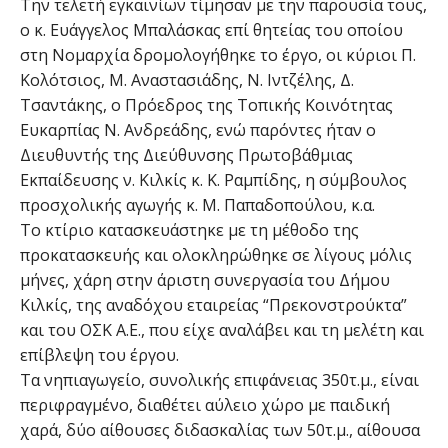
Την τελετή εγκαινίων τίμησαν με την παρουσία τους,
ο κ. Ευάγγελος Μπαλάσκας επί θητείας του οποίου
στη Νομαρχία δρομολογήθηκε το έργο, οι κύριοι Π.
Κολότσιος, Μ. Αναστασιάδης, Ν. Ιντζέλης, Δ.
Τσαντάκης, ο Πρόεδρος της Τοπικής Κοινότητας
Ευκαρπίας Ν. Ανδρεάδης, ενώ παρόντες ήταν ο
Διευθυντής της Διεύθυνσης Πρωτοβάθμιας
Εκπαίδευσης ν. Κιλκίς κ. Κ. Ραμπίδης, η σύμβουλος
προσχολικής αγωγής κ. Μ. Παπαδοπούλου, κ.α.
Το κτίριο κατασκευάστηκε με τη μέθοδο της
προκατασκευής και ολοκληρώθηκε σε λίγους μόλις
μήνες, χάρη στην άριστη συνεργασία του Δήμου
Κιλκίς, της αναδόχου εταιρείας “Πρεκονστρούκτα”
και του ΟΣΚ Α.Ε., που είχε αναλάβει και τη μελέτη και
επίβλεψη του έργου.
Τα νηπιαγωγείο, συνολικής επιφάνειας 350τ.μ., είναι
περιφραγμένο, διαθέτει αύλειο χώρο με παιδική
χαρά,
δύο αίθουσες διδασκαλίας των 50τ.μ.,
αίθουσα