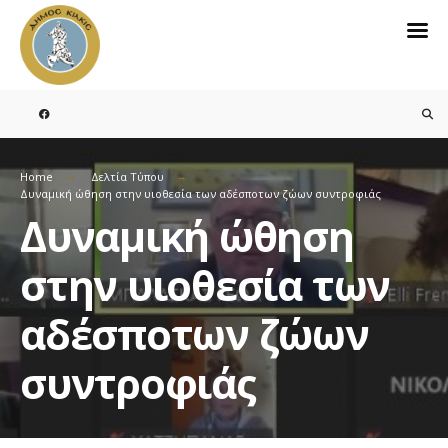
Search
for:
Skip
to
content
Home
Δελτία Τύπου
Δυναμική ώθηση στην υιοθεσία των αδέσποτων ζώων συντροφιάς
Δυναμική ώθηση
στην υιοθεσία των
αδέσποτων ζώων
συντροφιάς