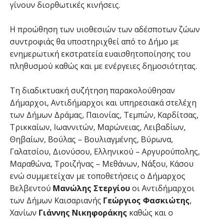
γίνουν διορθωτικές κινήσεις.
Η προώθηση των υιοθεσιών των αδέσποτων ζώων
συντροφιάς θα υποστηριχθεί από το Δήμο με
ενημερωτική εκστρατεία ευαισθητοποίησης του
πληθυσμού καθώς και με ενέργειες δημοσιότητας.
Τη διαδικτυακή συζήτηση παρακολούθησαν
Δήμαρχοι, Αντιδήμαρχοι και υπηρεσιακά στελέχη
των Δήμων Δράμας, Παιονίας, Τεμπών, Καρδίτσας,
Τρικκαίων, Ιωαννιτών, Μαρώνειας, Λειβαδίων,
Θηβαίων, Βούλας – Βουλιαγμένης, Βύρωνα,
Γαλατσίου, Διονύσου, Ελληνικού – Αργυρούπολης,
Μαραθώνα, Τροιζήνας – Μεθάνων, Νάξου, Κάσου
ενώ συμμετείχαν με τοποθετήσεις ο Δήμαρχος
Βελβεντού
Μανώλης
Στεργίου
οι Αντιδήμαρχοι
των Δήμων Καισαριανής
Γεώργιος
Φασκιώτης
,
Χανίων
Γιάννης
Νικηφοράκης
καθώς και ο