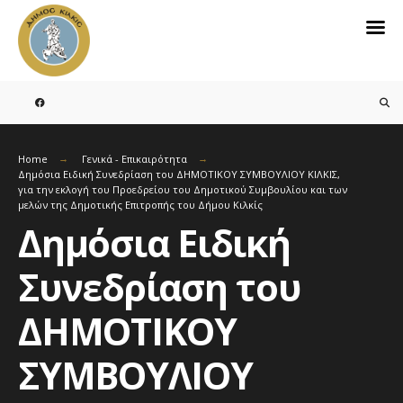
Search
for:
Skip
to
content
Home
Γενικά - Επικαιρότητα
Δημόσια Ειδική Συνεδρίαση του ΔΗΜΟΤΙΚΟΥ ΣΥΜΒΟΥΛΙΟΥ ΚΙΛΚΙΣ,
για την εκλογή του Προεδρείου του Δημοτικού Συμβουλίου και των
μελών της Δημοτικής Επιτροπής του Δήμου Κιλκίς
Δημόσια Ειδική
Συνεδρίαση του
ΔΗΜΟΤΙΚΟΥ
ΣΥΜΒΟΥΛΙΟΥ