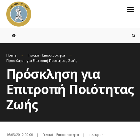
Search
for:
Skip
to
content
Home
Γενικά - Επικαιρότητα
Πρόσκληση για Επιτροπή Ποιότητας Ζωής
Πρόσκληση για
Επιτροπή Ποιότητας
Ζωής
16/03/2012 00:00
|
Γενικά - Επικαιρότητα
|
otssuper